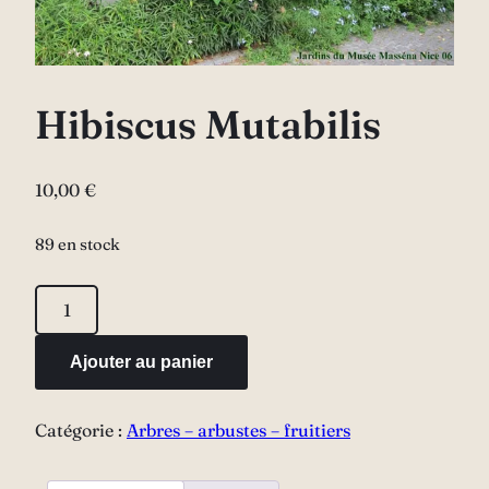
Hibiscus Mutabilis
10,00
€
89 en stock
quantité
de
Hibiscus
Ajouter au panier
Mutabilis
Catégorie :
Arbres – arbustes – fruitiers