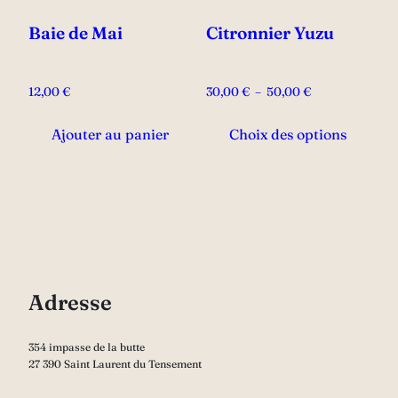
sur
la
Baie de Mai
Citronnier Yuzu
page
du
Plage
12,00
€
30,00
€
–
50,00
€
produit
de
Ce
prix :
Ajouter au panier
Choix des options
prod
30,00 €
a
à
plus
50,00 €
vari
Les
opti
peu
Adresse
être
choi
354 impasse de la butte
sur
27 390 Saint Laurent du Tensement
la