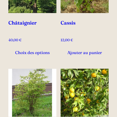
Châtaignier
Cassis
40,00
€
12,00
€
Ce
Choix des options
Ajouter au panier
produit
a
plusieurs
variations.
Les
options
peuvent
être
choisies