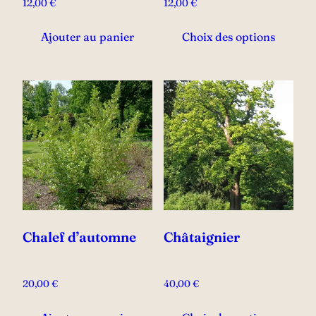
12,00
€
12,00
€
Ce
Ajouter au panier
Choix des options
prod
a
plus
vari
Les
opti
peu
être
choi
sur
la
Chalef d’automne
Châtaignier
pag
du
20,00
€
40,00
€
prod
Ce