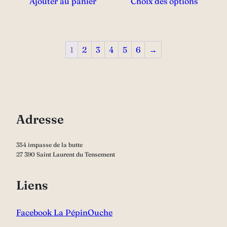
Ajouter au panier
Choix des options
prod
a
plus
vari
1
2
3
4
5
6
→
Les
opti
peu
être
choi
Adresse
sur
la
354 impasse de la butte
27 390 Saint Laurent du Tensement
pag
du
Liens
prod
Facebook La PépinOuche