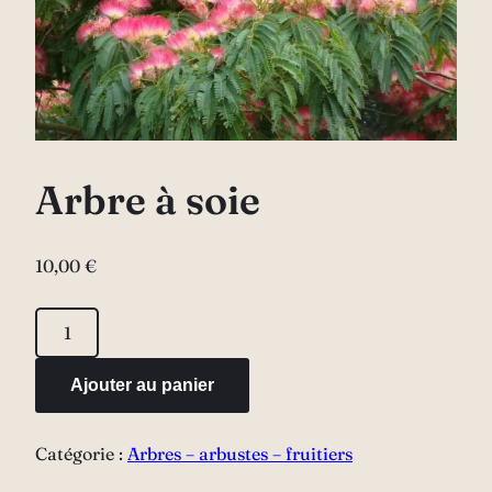
Arbre à soie
10,00
€
quantité
de
Arbre
Ajouter au panier
à
soie
Catégorie :
Arbres – arbustes – fruitiers