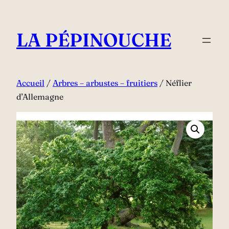
Aller
au
LA PÉPINOUCHE
contenu
Accueil
/
Arbres – arbustes – fruitiers
/ Néflier
d’Allemagne