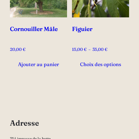
Cornouiller Mâle
Figuier
Plage
20,00
€
15,00
€
–
35,00
€
de
Ce
prix :
Ajouter au panier
Choix des options
prod
15,00 €
a
à
plus
35,00 €
vari
Les
opti
peu
Adresse
être
choi
354 impasse de la butte