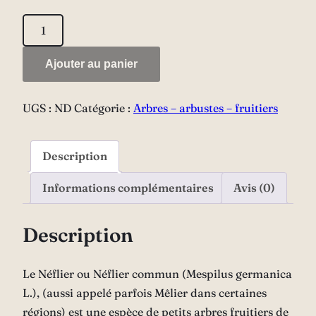
quantité
de
Néflier
Ajouter au panier
d'Allemagne
UGS :
ND
Catégorie :
Arbres – arbustes – fruitiers
Description
Informations complémentaires
Avis (0)
Description
Le Néflier ou Néflier commun (Mespilus germanica
L.), (aussi appelé parfois Mêlier dans certaines
régions) est une espèce de petits arbres fruitiers de