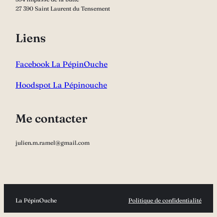
sur
27 390 Saint Laurent du Tensement
la
pag
Liens
du
prod
Facebook La PépinOuche
Hoodspot La Pépinouche
Me contacter
julien.m.ramel@gmail.com
La PépinOuche
Politique de confidentialité