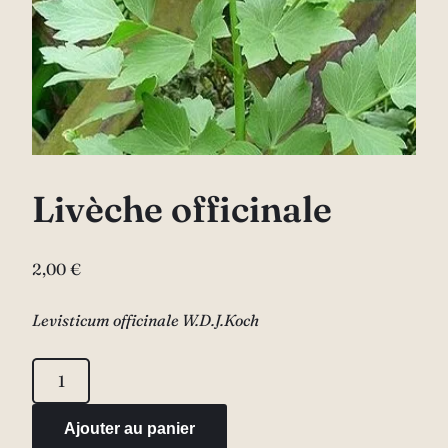
Livèche officinale
2,00
€
Levisticum officinale W.D.J.Koch
quantité
de
Livèche
Ajouter au panier