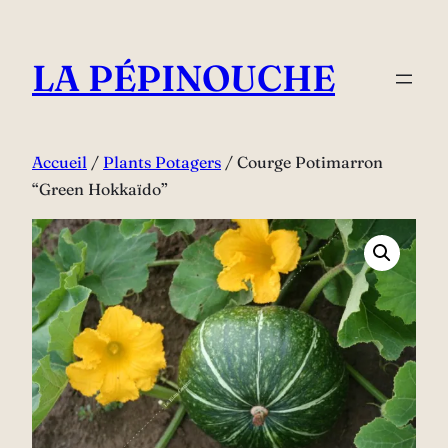
Aller
au
LA PÉPINOUCHE
contenu
Accueil
/
Plants Potagers
/ Courge Potimarron
“Green Hokkaïdo”