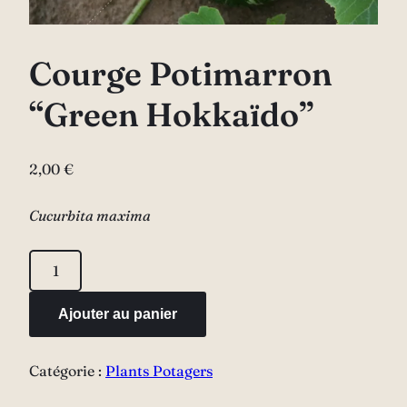
Courge Potimarron
“Green Hokkaïdo”
2,00
€
Cucurbita maxima
quantité
de
Courge
Ajouter au panier
Potimarron
"Green
Catégorie :
Plants Potagers
Hokkaïdo"