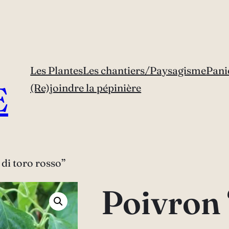
Les Plantes
Les chantiers/Paysagisme
Pani
E
(Re)joindre la pépinière
di toro rosso”
Poivron 