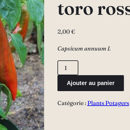
toro ros
2,00
€
Capsicum annuum L
quantité
de
Ajouter au panier
Poivron
"Corno
Catégorie :
Plants Potagers
di
toro
rosso"