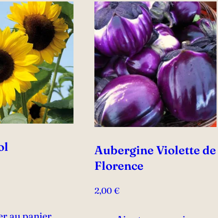
ol
Aubergine Violette de
Florence
2,00
€
er au panier