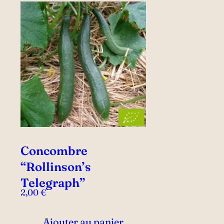
Concombre
“Rollinson’s
Telegraph”
2,00
€
Ajouter au panier