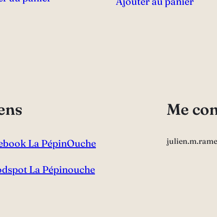
Ajouter au panier
ens
Me con
julien.m.ram
ebook La PépinOuche
dspot La Pépinouche