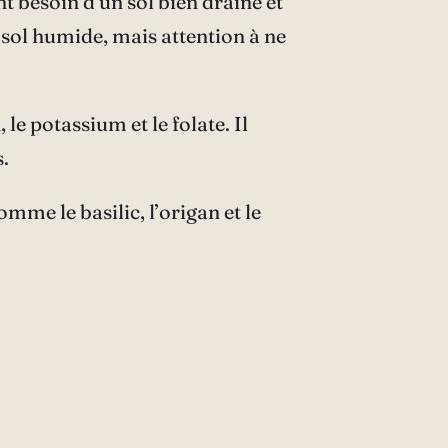
nt besoin d’un sol bien drainé et
e sol humide, mais attention à ne
le potassium et le folate. Il
.
mme le basilic, l’origan et le