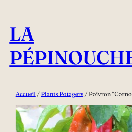
Aller
au
LA
contenu
PÉPINOUCH
Accueil
/
Plants Potagers
/ Poivron “Corno 