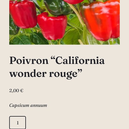
Poivron “California
wonder rouge”
2,00
€
Capsicum annuum
quantité
de