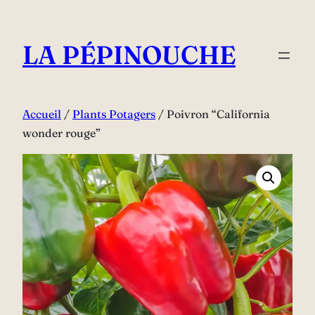
Aller
au
LA PÉPINOUCHE
contenu
Accueil
/
Plants Potagers
/ Poivron “California
wonder rouge”