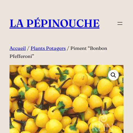
Aller
au
LA PÉPINOUCHE
contenu
Accueil
/
Plants Potagers
/ Piment “Bonbon
Pfefferoni”