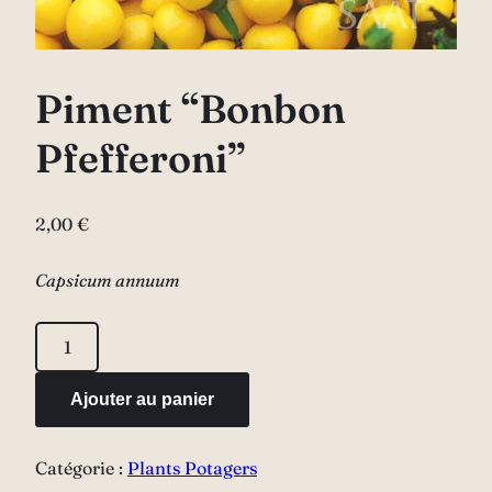
Piment “Bonbon
Pfefferoni”
2,00
€
Capsicum annuum
quantité
de
Piment
Ajouter au panier
"Bonbon
Pfefferoni"
Catégorie :
Plants Potagers