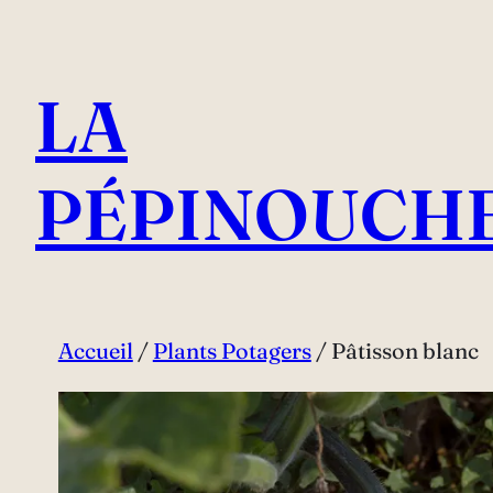
Aller
au
LA
contenu
PÉPINOUCH
Accueil
/
Plants Potagers
/ Pâtisson blanc