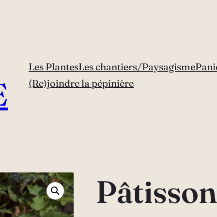
Les Plantes
Les chantiers/Paysagisme
Pani
E
(Re)joindre la pépinière
Pâtisson