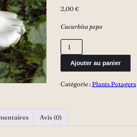
2,00
€
Cucurbita pepo
quantité
de
Ajouter au panier
Pâtisson
blanc
Catégorie :
Plants Potagers
mentaires
Avis (0)