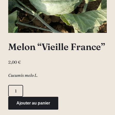
Melon “Vieille France”
2,00
€
Cucumis melo L.
quantité
de
Melon
Ajouter au panier
"Vieille