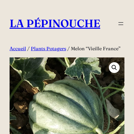
Aller
au
LA PÉPINOUCHE
contenu
Accueil
/
Plants Potagers
/ Melon “Vieille France”