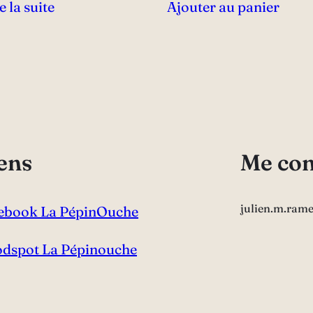
e la suite
Ajouter au panier
ens
Me con
julien.m.ram
ebook La PépinOuche
dspot La Pépinouche