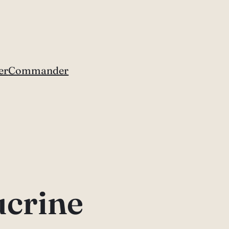
er
Commander
ucrine