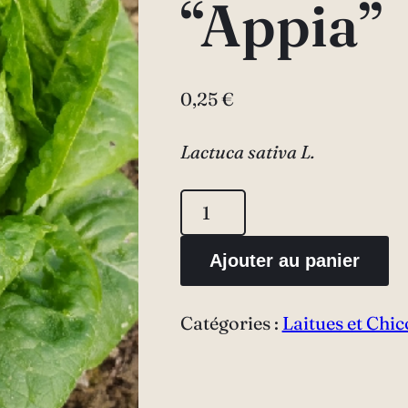
“Appia”
0,25
€
Lactuca sativa L.
quantité
de
Ajouter au panier
Laitue
sucrine
Catégories :
Laitues et Chic
"Appia"