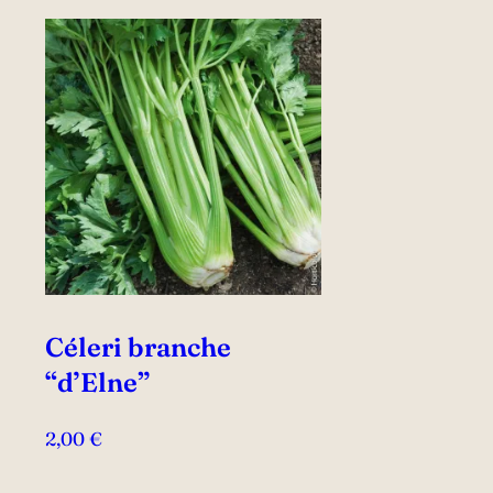
Céleri branche
“d’Elne”
2,00
€