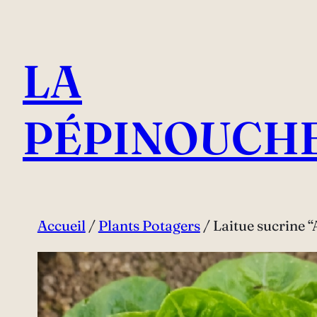
Aller
au
LA
contenu
PÉPINOUCH
Accueil
/
Plants Potagers
/ Laitue sucrine 