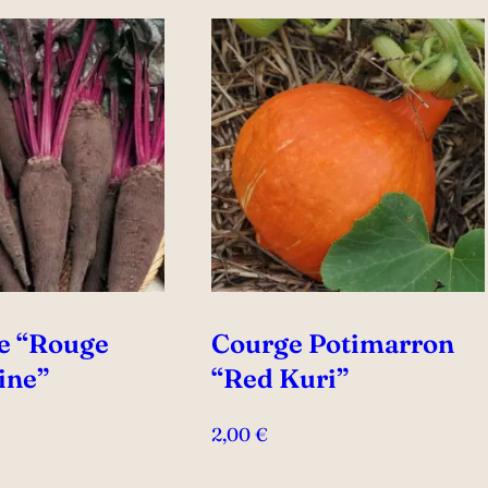
e “Rouge
Courge Potimarron
ine”
“Red Kuri”
2,00
€