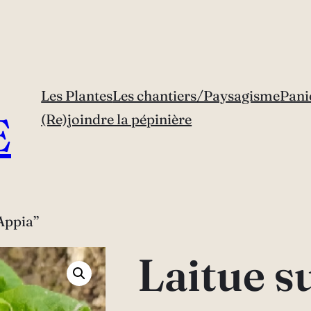
Les Plantes
Les chantiers/Paysagisme
Pani
E
(Re)joindre la pépinière
“Appia”
Laitue s