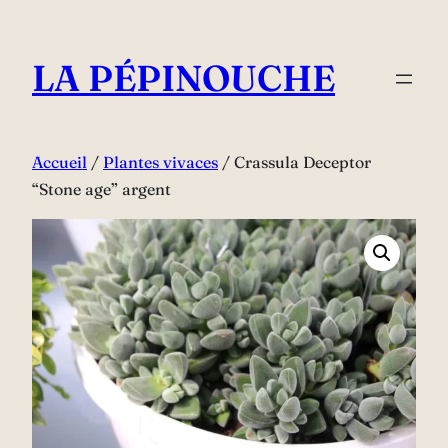
Aller
au
LA PÉPINOUCHE
contenu
Accueil
/
Plantes vivaces
/ Crassula Deceptor
“Stone age” argent